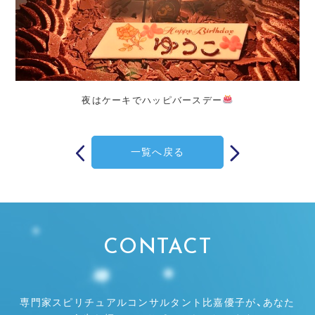
夜はケーキでハッピバースデー
投
稿
一覧へ戻る
ナ
ビ
ゲ
ー
シ
ョ
ン
CONTACT
専門家スピリチュアルコンサルタント比嘉優子が、あなた